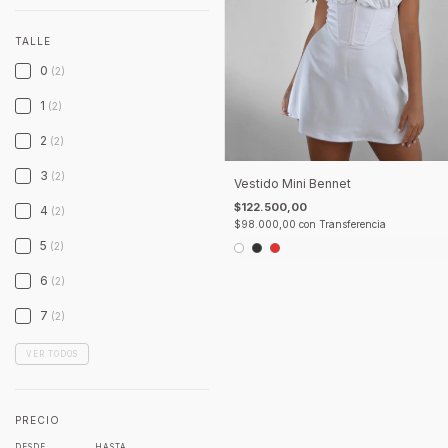
TALLE
0
(2)
1
(2)
2
(2)
3
(2)
Vestido Mini Bennet
$122.500,00
4
(2)
$98.000,00
con
Transferencia
5
(2)
6
(2)
7
(2)
VER TODOS
PRECIO
DESDE
HASTA