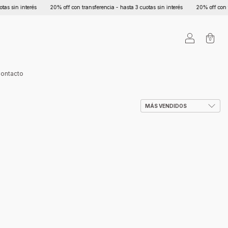
in interés
20% off con transferencia - hasta 3 cuotas sin interés
20% off con transf
0
ontacto