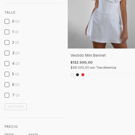
TALLE
0
(2)
1
(2)
2
(2)
3
(2)
Vestido Mini Bennet
$122.500,00
4
(2)
$98.000,00
con
Transferencia
5
(2)
6
(2)
7
(2)
VER TODOS
PRECIO
DESDE
HASTA